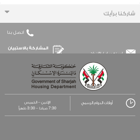
‹
شاركنا برأيك
اتصل بنا
المشاركة بالاستبيان
استفسار / اقتراح
الإثنين – الخميس
أوقات الدوام الرسمي
3:30
7:30
صباحا –
ظهراً